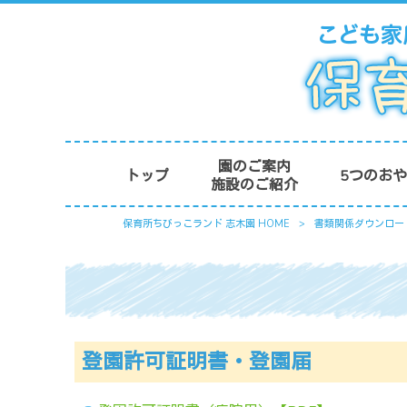
園のご案内
トップ
5つのお
施設のご紹介
保育所ちびっこランド 志木園 HOME
>
書類関係ダウンロー
登園許可証明書・登園届