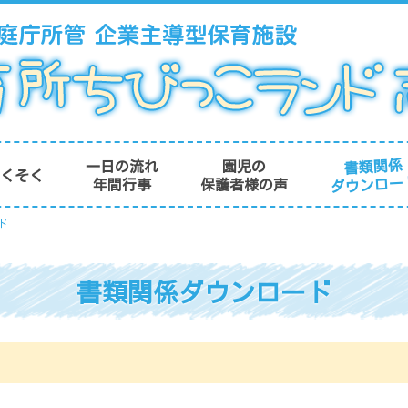
書類関係
一日の流れ
園児の
やくそく
ダウンロー
年間行事
保護者様の声
ド
書類関係ダウンロード