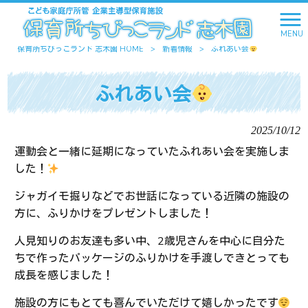
MENU
保育所ちびっこランド 志木園 HOME
>
新着情報
>
ふれあい会
ふれあい会
2025/10/12
運動会と一緒に延期になっていたふれあい会を実施しま
した！
ジャガイモ掘りなどでお世話になっている近隣の施設の
方に、ふりかけをプレゼントしました！
人見知りのお友達も多い中、2歳児さんを中心に自分た
ちで作ったパッケージのふりかけを手渡しできとっても
成長を感じました！
施設の方にもとても喜んでいただけて嬉しかったです