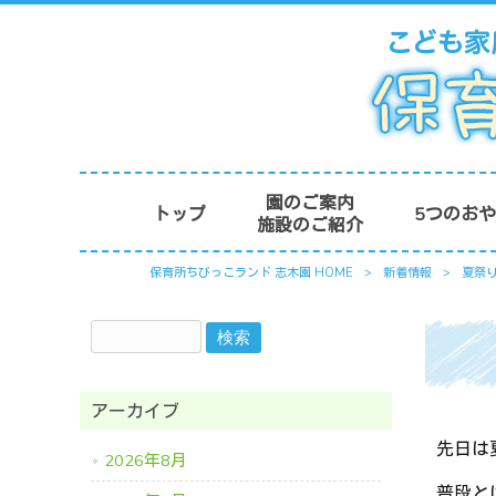
園のご案内
トップ
5つのお
施設のご紹介
保育所ちびっこランド 志木園 HOME
>
新着情報
>
夏祭
アーカイブ
先日は
2026年8月
普段と